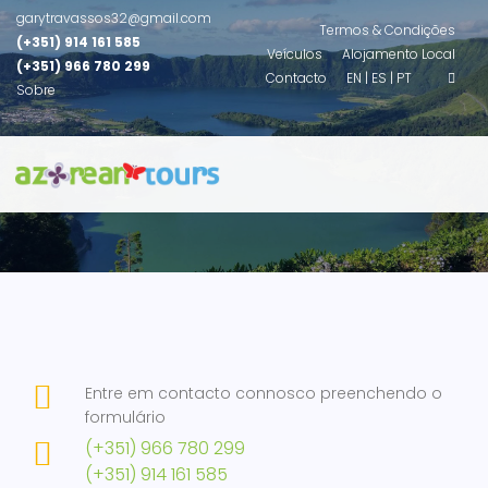
garytravassos32@gmail.com
Termos & Condições
(+351) 914 161 585
Veículos
Alojamento Local
(+351) 966 780 299
Contacto
EN |
ES |
PT
Sobre
Entre em contacto connosco preenchendo o
formulário
(+351) 966 780 299
(+351) 914 161 585