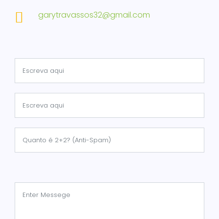
garytravassos32@gmail.com